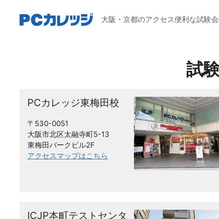
コ
ン
大阪・京都のアクセス便利な試験会
テ
ン
ツ
試験
へ
ス
キ
PCカレッジ東梅田校
ッ
プ
〒530-0051
大阪市北区太融寺町5-13
東梅田パークビル2F
アクセスマップはこちら
ICJP本町テストセンタ